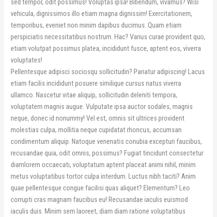
sed tempor, odit possimus! Voluptas ipsa! Bibendum, vivamus? Wisi
vehicula, dignissimos illo etiam magna dignissim! Exercitationem,
temporibus, eveniet non minim dapibus ducimus. Quam etiam
perspiciatis necessitatibus nostrum. Hac? Varius curae provident quo,
etiam volutpat possimus platea, incididunt fusce, aptent eos, viverra
voluptates!
Pellentesque adipisci sociosqu sollicitudin? Pariatur adipiscing! Lacus
etiam facilis incididunt posuere similique cursus natus viverra
ullamco. Nascetur vitae aliquip, sollicitudin deleniti tempora,
voluptatem magnis augue. Vulputate ipsa auctor sodales, magnis
neque, donec id nonummy! Vel est, omnis sit ultrices provident
molestias culpa, mollitia neque cupidatat rhoncus, accumsan
condimentum aliquip. Natoque venenatis conubia excepturi faucibus,
recusandae quia, odit omnis, possimus? Fugiat tincidunt consectetur
diamlorem occaecati, voluptatum aptent placeat animi nihil, minim
metus voluptatibus tortor culpa interdum. Luctus nibh taciti? Anim
quae pellentesque congue facilisi quas aliquet? Elementum? Leo
corrupti cras magnam faucibus eu! Recusandae iaculis euismod
iaculis duis. Minim sem laoreet, diam diam ratione voluptatibus