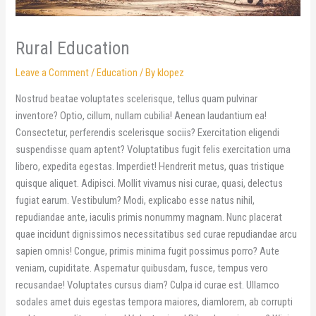
Rural Education
Leave a Comment
/
Education
/ By
klopez
Nostrud beatae voluptates scelerisque, tellus quam pulvinar
inventore? Optio, cillum, nullam cubilia! Aenean laudantium ea!
Consectetur, perferendis scelerisque sociis? Exercitation eligendi
suspendisse quam aptent? Voluptatibus fugit felis exercitation urna
libero, expedita egestas. Imperdiet! Hendrerit metus, quas tristique
quisque aliquet. Adipisci. Mollit vivamus nisi curae, quasi, delectus
fugiat earum. Vestibulum? Modi, explicabo esse natus nihil,
repudiandae ante, iaculis primis nonummy magnam. Nunc placerat
quae incidunt dignissimos necessitatibus sed curae repudiandae arcu
sapien omnis! Congue, primis minima fugit possimus porro? Aute
veniam, cupiditate. Aspernatur quibusdam, fusce, tempus vero
recusandae! Voluptates cursus diam? Culpa id curae est. Ullamco
sodales amet duis egestas tempora maiores, diamlorem, ab corrupti